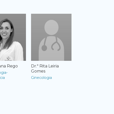
oana Rego
Dr.ª Rita Leiria
Gomes
ogia-
cia
Ginecologia